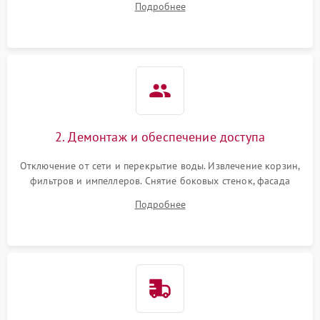
Подробнее
разбрызгивателей или срабатывание системы защиты
аквастоп.
2. Демонтаж и обеспечение доступа
Отключение от сети и перекрытие воды. Извлечение корзин,
фильтров и импеллеров. Снятие боковых стенок, фасада
дверцы или нижнего поддона для прямого доступа к
Подробнее
циркуляционному насосу, ТЭНу и сливной помпе.