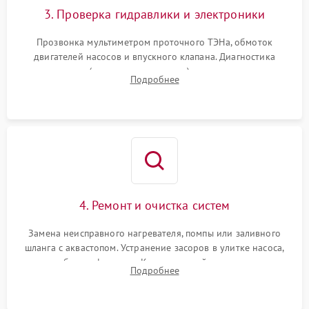
3. Проверка гидравлики и электроники
Прозвонка мультиметром проточного ТЭНа, обмоток
двигателей насосов и впускного клапана. Диагностика
прессостата (датчика уровня воды), датчика мутности,
Подробнее
концевика дверцы и электронного модуля управления.
4. Ремонт и очистка систем
Замена неисправного нагревателя, помпы или заливного
шланга с аквастопом. Устранение засоров в улитке насоса,
патрубках и фильтрах. Компонентный ремонт платы
Подробнее
управления, восстановление поврежденной проводки.