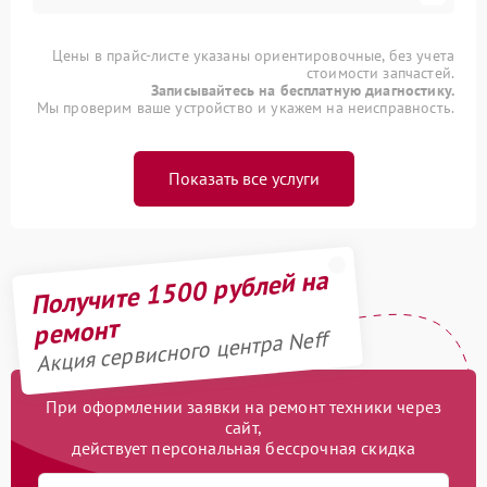
Цены в прайс-листе указаны ориентировочные, без учета
стоимости запчастей.
Записывайтесь на бесплатную диагностику.
Мы проверим ваше устройство и укажем на неисправность.
Показать все услуги
Получите 1500 рублей на
ремонт
Акция сервисного центра Neff
При оформлении заявки на ремонт техники через
сайт,
действует персональная бессрочная скидка