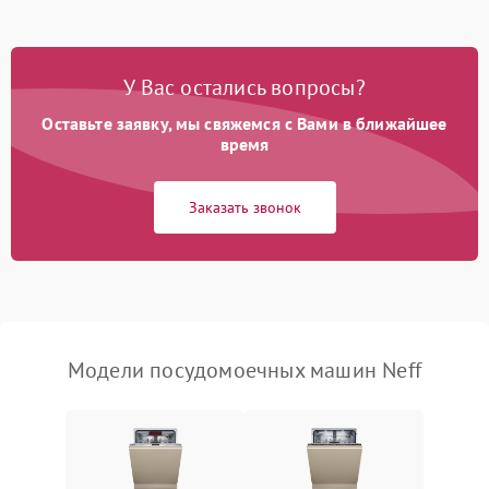
Проблемы с набором
1800 ₽
Подробнее →
воды
У Вас остались вопросы?
Оставьте заявку, мы свяжемся с Вами в ближайшее
Не работает сушилка
2100 ₽
Подробнее →
время
Сбои в работе таймера
1700 ₽
Подробнее →
Заказать звонок
Проблемы с
2100 ₽
Подробнее →
циркуляционным насосом
Модели посудомоечных машин Neff