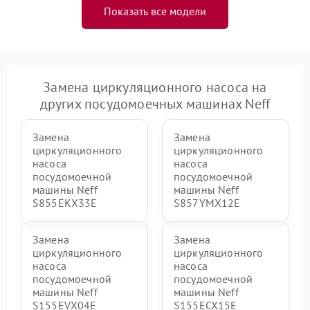
Показать все модели
Замена циркуляционного насоса на
других посудомоечных машинах Neff
Замена
Замена
циркуляционного
циркуляционного
насоса
насоса
посудомоечной
посудомоечной
машины Neff
машины Neff
S855EKX33E
S857YMX12E
Замена
Замена
циркуляционного
циркуляционного
насоса
насоса
посудомоечной
посудомоечной
машины Neff
машины Neff
S155EVX04E
S155ECX15E