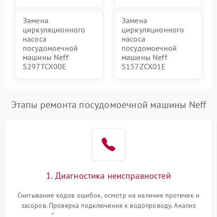
Замена
Замена
циркуляционного
циркуляционного
насоса
насоса
посудомоечной
посудомоечной
машины Neff
машины Neff
S297TCX00E
S157ZCX01E
Этапы ремонта посудомоечной машины Neff
1. Диагностика неисправностей
Считывание кодов ошибок, осмотр на наличие протечек и
засоров. Проверка подключения к водопроводу. Анализ
жалоб на отсутствие слива, нагрева, вращения