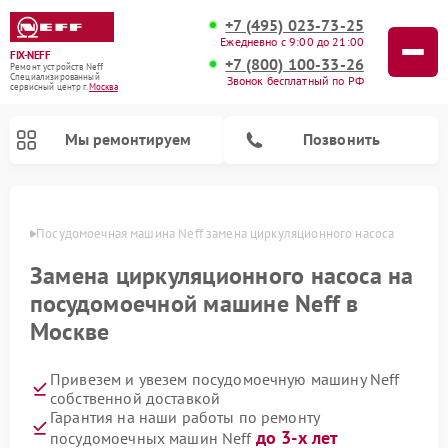
+7 (495) 023-73-25
Ежедневно с 9:00 до 21:00
FIX-NEFF
+7 (800) 100-33-26
Ремонт устройств Neff
Специализированный
Звонок бесплатный по РФ
cервисный центр г.
Москва
Мы ремонтируем
Позвонить
оскве
Посудомоечная машина Neff замена циркуляционного насоса
Замена циркуляционного насоса на
посудомоечной машине Neff в
Москве
Привезем и увезем посудомоечную машину Neff
собственной доставкой
Ремонт микроволновых печей Neff
Гарантия на наши работы по ремонту
до 3-х лет
посудомоечных машин Neff