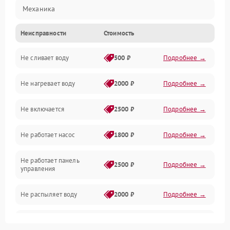
Механика
Неисправности
Стоимость
Управление
Не сливает воду
500 ₽
Подробнее →
Электропитание
Не нагревает воду
2000 ₽
Подробнее →
Датчики
Не включается
2500 ₽
Подробнее →
Нагрев
Не работает насос
1800 ₽
Подробнее →
Вода
Не работает панель
Гигиена
2500 ₽
Подробнее →
управления
Программное обеспечение
Не распыляет воду
2000 ₽
Подробнее →
Не запускается цикл
1800 ₽
Подробнее →
стирки