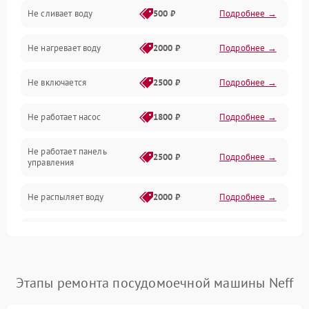
Не сливает воду
500 ₽
Подробнее →
Электропитание
Не нагревает воду
2000 ₽
Подробнее →
Датчики
Не включается
2500 ₽
Подробнее →
Нагрев
Не работает насос
1800 ₽
Подробнее →
Вода
Не работает панель
Гигиена
2500 ₽
Подробнее →
управления
Программное обеспечение
Не распыляет воду
2000 ₽
Подробнее →
Не запускается цикл
1800 ₽
Подробнее →
стирки
Проблемы с набором
Этапы ремонта посудомоечной машины Neff
1800 ₽
Подробнее →
воды