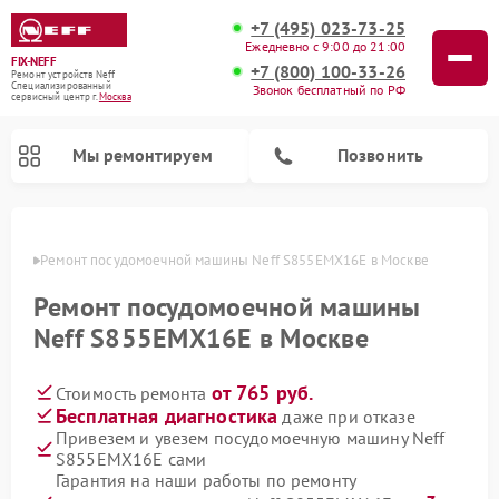
+7 (495) 023-73-25
Ежедневно с 9:00 до 21:00
FIX-NEFF
+7 (800) 100-33-26
Ремонт устройств Neff
Специализированный
Звонок бесплатный по РФ
cервисный центр г.
Москва
Мы ремонтируем
Позвонить
оскве
Ремонт посудомоечной машины Neff S855EMX16E в Москве
Ремонт посудомоечной машины
Neff S855EMX16E в Москве
от 765 руб.
Стоимость ремонта
Бесплатная диагностика
даже при отказе
Привезем и увезем посудомоечную машину Neff
S855EMX16E сами
Ремонт микроволновых печей Neff
Гарантия на наши работы по ремонту