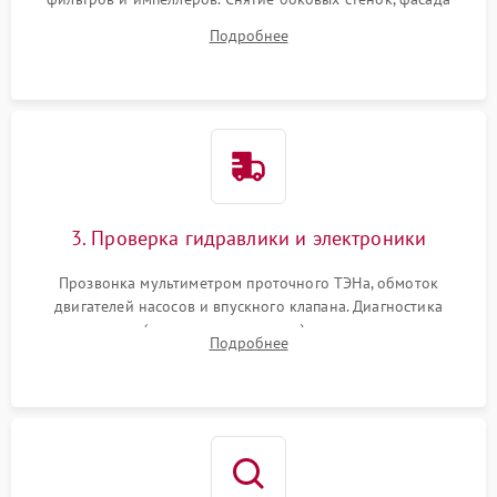
дверцы или нижнего поддона для прямого доступа к
Подробнее
циркуляционному насосу, ТЭНу и сливной помпе.
3. Проверка гидравлики и электроники
Прозвонка мультиметром проточного ТЭНа, обмоток
двигателей насосов и впускного клапана. Диагностика
прессостата (датчика уровня воды), датчика мутности,
Подробнее
концевика дверцы и электронного модуля управления.