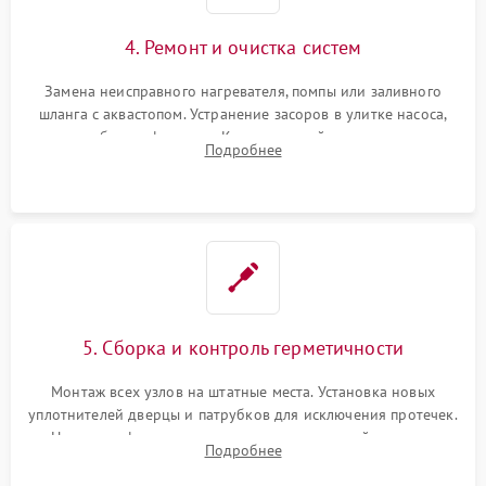
4. Ремонт и очистка систем
Замена неисправного нагревателя, помпы или заливного
шланга с аквастопом. Устранение засоров в улитке насоса,
патрубках и фильтрах. Компонентный ремонт платы
Подробнее
управления, восстановление поврежденной проводки.
5. Сборка и контроль герметичности
Монтаж всех узлов на штатные места. Установка новых
уплотнителей дверцы и патрубков для исключения протечек.
Надежная фиксация хомутов гидравлической системы,
Подробнее
сборка корпуса и установка датчика поплавка.