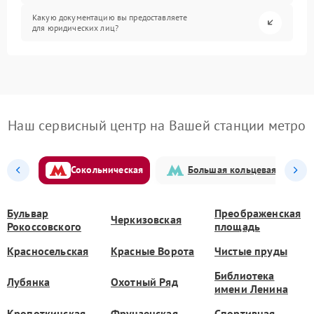
Какую документацию вы предоставляете
для юридических лиц?
Наш сервисный центр на Вашей станции метро
Сокольническая
Большая кольцевая
Бульвар
Преображенская
Черкизовская
Рокоссовского
площадь
Красносельская
Красные Ворота
Чистые пруды
Библиотека
Лубянка
Охотный Ряд
имени Ленина
Кропоткинская
Фрунзенская
Спортивная