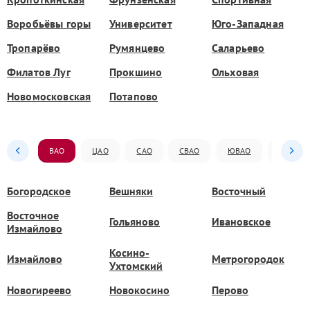
Воробьёвы горы
Университет
Юго-Западная
Тропарёво
Румянцево
Саларьево
Филатов Луг
Прокшино
Ольховая
Новомосковская
Потапово
ВАО
ЦАО
САО
СВАО
ЮВАО
ЮАО
Богородское
Вешняки
Восточный
Восточное
Гольяново
Ивановское
Измайлово
Косино-
Измайлово
Метрогородок
Ухтомский
Новогиреево
Новокосино
Перово