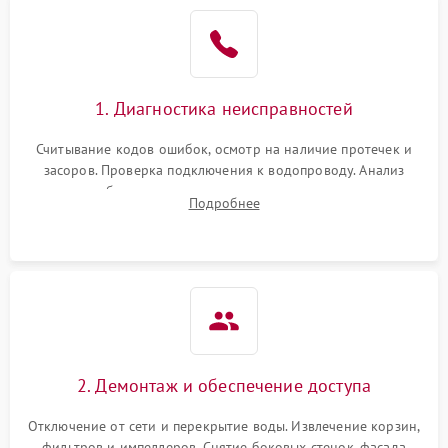
Не работает сушилка
2100 ₽
Подробнее →
Сбои в работе таймера
1700 ₽
Подробнее →
1. Диагностика неисправностей
Проблемы с
2100 ₽
Подробнее →
циркуляционным насосом
Считывание кодов ошибок, осмотр на наличие протечек и
засоров. Проверка подключения к водопроводу. Анализ
жалоб на отсутствие слива, нагрева, вращения
Подробнее
разбрызгивателей или срабатывание системы защиты
аквастоп.
2. Демонтаж и обеспечение доступа
Отключение от сети и перекрытие воды. Извлечение корзин,
фильтров и импеллеров. Снятие боковых стенок, фасада