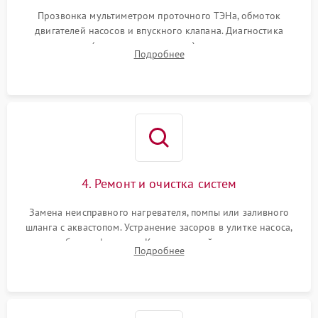
Прозвонка мультиметром проточного ТЭНа, обмоток
двигателей насосов и впускного клапана. Диагностика
прессостата (датчика уровня воды), датчика мутности,
Подробнее
концевика дверцы и электронного модуля управления.
4. Ремонт и очистка систем
Замена неисправного нагревателя, помпы или заливного
шланга с аквастопом. Устранение засоров в улитке насоса,
патрубках и фильтрах. Компонентный ремонт платы
Подробнее
управления, восстановление поврежденной проводки.