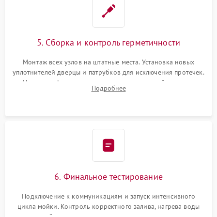
5. Сборка и контроль герметичности
Монтаж всех узлов на штатные места. Установка новых
уплотнителей дверцы и патрубков для исключения протечек.
Надежная фиксация хомутов гидравлической системы,
Подробнее
сборка корпуса и установка датчика поплавка.
6. Финальное тестирование
Подключение к коммуникациям и запуск интенсивного
цикла мойки. Контроль корректного залива, нагрева воды
до нужной температуры, отсутствия посторонних шумов,