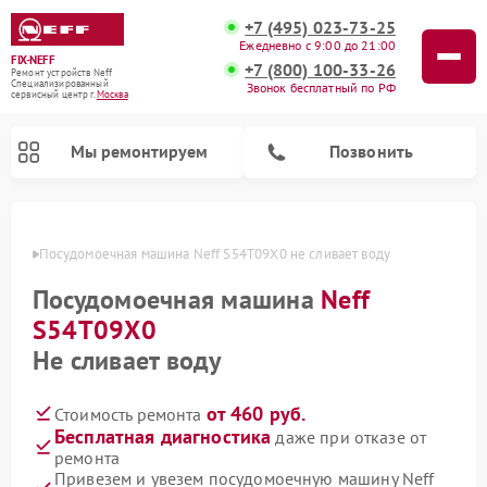
+7 (495) 023-73-25
Ежедневно с 9:00 до 21:00
FIX-NEFF
+7 (800) 100-33-26
Ремонт устройств Neff
Специализированный
Звонок бесплатный по РФ
cервисный центр г.
Москва
Мы ремонтируем
Позвонить
оскве
Посудомоечная машина Neff S54T09X0 не сливает воду
Посудомоечная машина
Neff
S54T09X0
Не сливает воду
от 460 руб.
Стоимость ремонта
Бесплатная диагностика
даже при отказе от
Ремонт микроволновых печей Neff
ремонта
Привезем и увезем посудомоечную машину Neff