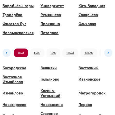
Воробьёвы горы
Университет
Юго-Западная
Тропарёво
Румянцево
Саларьево
Филатов Луг
Прокшино
Ольховая
Новомосковская
Потапово
ВАО
ЦАО
САО
СВАО
ЮВАО
ЮАО
Богородское
Вешняки
Восточный
Восточное
Гольяново
Ивановское
Измайлово
Косино-
Измайлово
Метрогородок
Ухтомский
Новогиреево
Новокосино
Перово
Северное