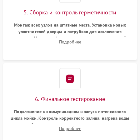
5. Сборка и контроль герметичности
Монтаж всех узлов на штатные места. Установка новых
уплотнителей дверцы и патрубков для исключения
протечек. Надежная фиксация хомутов гидравлической
Подробнее
системы, сборка корпуса и установка датчика поплавка.
6. Финальное тестирование
Подключение к коммуникациям и запуск интенсивного
цикла мойки. Контроль корректного залива, нагрева воды
до нужной температуры, отсутствия посторонних шумов,
Подробнее
штатного слива и абсолютной сухости в поддоне.