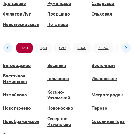
Тропарёво
Румянцево
Саларьево
Филатов Луг
Прокшино
Ольховая
Новомосковская
Потапово
ВАО
ЦАО
САО
СВАО
ЮВАО
ЮАО
Богородское
Вешняки
Восточный
Восточное
Гольяново
Ивановское
Измайлово
Косино-
Измайлово
Метрогородок
Ухтомский
Новогиреево
Новокосино
Перово
Северное
Преображенское
Соколиная Гора
Измайлово