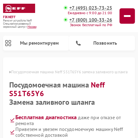
+7 (495) 023-73-25
Ежедневно с 9:00 до 21:00
FIX-NEFF
+7 (800) 100-33-26
Ремонт устройств Neff
Специализированный
Звонок бесплатный по РФ
cервисный центр г.
Москва
Мы ремонтируем
Позвонить
оскве
Посудомоечная машина Neff S51T65Y6 замена заливного шланга
Посудомоечная машина
Neff
S51T65Y6
Замена заливного шланга
Бесплатная диагностика
даже при отказе от
ремонта
Ремонт микроволновых печей Neff
Привезем и увезем посудомоечную машину Neff
собственной доставкой