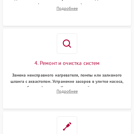
прессостата (датчика уровня воды), датчика мутности,
Подробнее
концевика дверцы и электронного модуля управления.
4. Ремонт и очистка систем
Замена неисправного нагревателя, помпы или заливного
шланга с аквастопом. Устранение засоров в улитке насоса,
патрубках и фильтрах. Компонентный ремонт платы
Подробнее
управления, восстановление поврежденной проводки.