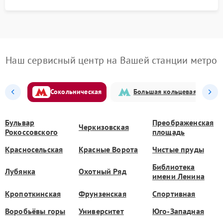
Наш сервисный центр на Вашей станции метро
Сокольническая
Большая кольцевая
Бульвар
Преображенская
Черкизовская
Рокоссовского
площадь
Красносельская
Красные Ворота
Чистые пруды
Библиотека
Лубянка
Охотный Ряд
имени Ленина
Кропоткинская
Фрунзенская
Спортивная
Воробьёвы горы
Университет
Юго-Западная