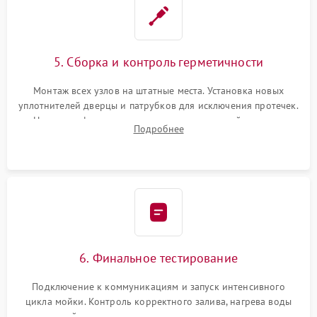
5. Сборка и контроль герметичности
Монтаж всех узлов на штатные места. Установка новых
уплотнителей дверцы и патрубков для исключения протечек.
Надежная фиксация хомутов гидравлической системы,
Подробнее
сборка корпуса и установка датчика поплавка.
6. Финальное тестирование
Подключение к коммуникациям и запуск интенсивного
цикла мойки. Контроль корректного залива, нагрева воды
до нужной температуры, отсутствия посторонних шумов,