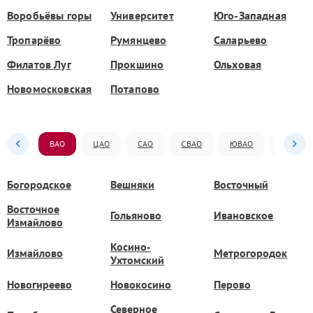
Воробьёвы горы
Университет
Юго-Западная
Тропарёво
Румянцево
Саларьево
Филатов Луг
Прокшино
Ольховая
Новомосковская
Потапово
ВАО
ЦАО
САО
СВАО
ЮВАО
ЮАО
Богородское
Вешняки
Восточный
Восточное
Гольяново
Ивановское
Измайлово
Косино-
Измайлово
Метрогородок
Ухтомский
Новогиреево
Новокосино
Перово
Северное