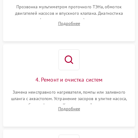
Прозвонка мультиметром проточного ТЭНа, обмоток
двигателей насосов и впускного клапана. Диагностика
прессостата (датчика уровня воды), датчика мутности,
Подробнее
концевика дверцы и электронного модуля управления.
4. Ремонт и очистка систем
Замена неисправного нагревателя, помпы или заливного
шланга с аквастопом. Устранение засоров в улитке насоса,
патрубках и фильтрах. Компонентный ремонт платы
Подробнее
управления, восстановление поврежденной проводки.