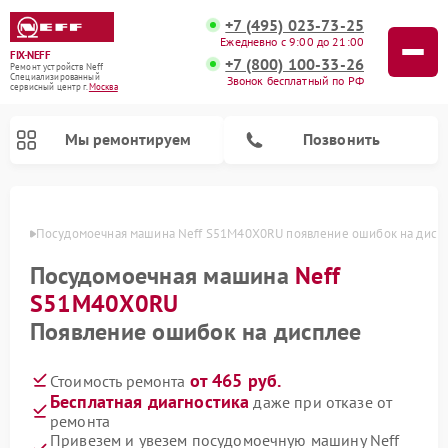
+7 (495) 023-73-25
Ежедневно с 9:00 до 21:00
FIX-NEFF
+7 (800) 100-33-26
Ремонт устройств Neff
Специализированный
Звонок бесплатный по РФ
cервисный центр г.
Москва
Мы ремонтируем
Позвонить
оскве
Посудомоечная машина Neff S51M40X0RU появление ошибок на дисп
Посудомоечная машина
Neff
S51M40X0RU
Появление ошибок на дисплее
от 465 руб.
Стоимость ремонта
Бесплатная диагностика
даже при отказе от
Ремонт микроволновых печей Neff
ремонта
Привезем и увезем посудомоечную машину Neff