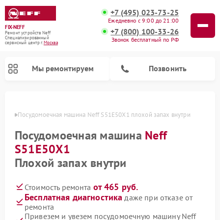
+7 (495) 023-73-25
Ежедневно с 9:00 до 21:00
FIX-NEFF
+7 (800) 100-33-26
Ремонт устройств Neff
Специализированный
Звонок бесплатный по РФ
cервисный центр г.
Москва
Мы ремонтируем
Позвонить
оскве
Посудомоечная машина Neff S51E50X1 плохой запах внутри
Посудомоечная машина
Neff
S51E50X1
Плохой запах внутри
от 465 руб.
Стоимость ремонта
Бесплатная диагностика
даже при отказе от
Ремонт микроволновых печей Neff
ремонта
Привезем и увезем посудомоечную машину Neff