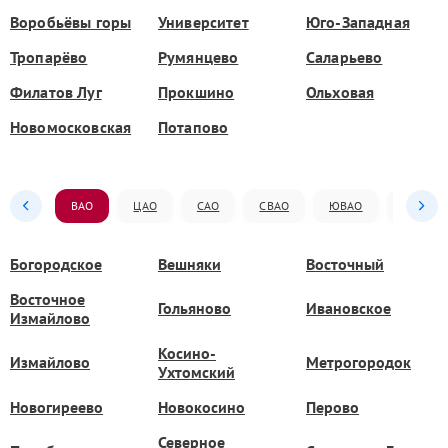
Воробьёвы горы
Университет
Юго-Западная
Тропарёво
Румянцево
Саларьево
Филатов Луг
Прокшино
Ольховая
Новомосковская
Потапово
ВАО
ЦАО
САО
СВАО
ЮВАО
ЮАО
Богородское
Вешняки
Восточный
Восточное
Гольяново
Ивановское
Измайлово
Косино-
Измайлово
Метрогородок
Ухтомский
Новогиреево
Новокосино
Перово
Северное