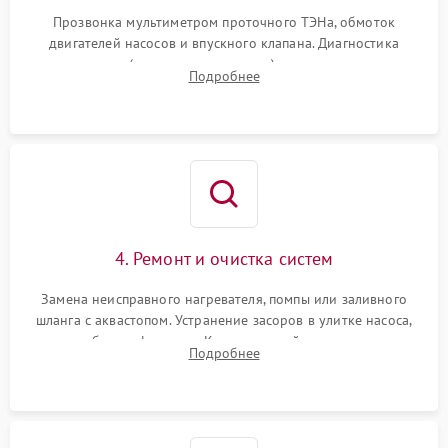
Прозвонка мультиметром проточного ТЭНа, обмоток
двигателей насосов и впускного клапана. Диагностика
прессостата (датчика уровня воды), датчика мутности,
Подробнее
концевика дверцы и электронного модуля управления.
4. Ремонт и очистка систем
Замена неисправного нагревателя, помпы или заливного
шланга с аквастопом. Устранение засоров в улитке насоса,
патрубках и фильтрах. Компонентный ремонт платы
Подробнее
управления, восстановление поврежденной проводки.