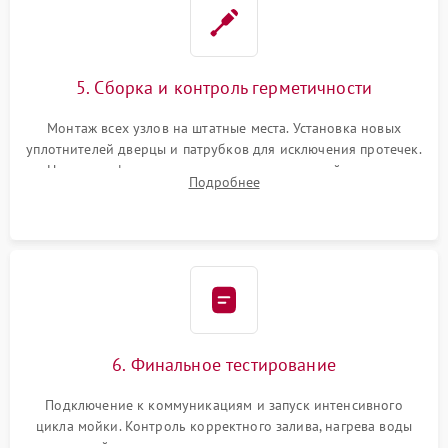
5. Сборка и контроль герметичности
Монтаж всех узлов на штатные места. Установка новых
уплотнителей дверцы и патрубков для исключения протечек.
Надежная фиксация хомутов гидравлической системы,
Подробнее
сборка корпуса и установка датчика поплавка.
6. Финальное тестирование
Подключение к коммуникациям и запуск интенсивного
цикла мойки. Контроль корректного залива, нагрева воды
до нужной температуры, отсутствия посторонних шумов,