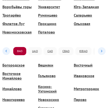
Воробьёвы горы
Университет
Юго-Западная
Тропарёво
Румянцево
Саларьево
Филатов Луг
Прокшино
Ольховая
Новомосковская
Потапово
ВАО
ЦАО
САО
СВАО
ЮВАО
ЮАО
Богородское
Вешняки
Восточный
Восточное
Гольяново
Ивановское
Измайлово
Косино-
Измайлово
Метрогородок
Ухтомский
Новогиреево
Новокосино
Перово
Северное