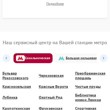
до нужной температуры, отсутствия посторонних шумов,
Подробнее
штатного слива и абсолютной сухости в поддоне.
Наш сервисный центр на Вашей станции метро
Сокольническая
Большая кольцевая
Бульвар
Преображенская
Черкизовская
Рокоссовского
площадь
Красносельская
Красные Ворота
Чистые пруды
Библиотека
Лубянка
Охотный Ряд
имени Ленина
Кропоткинская
Фрунзенская
Спортивная