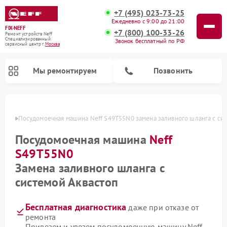
+7 (495) 023-73-25
Ежедневно с 9:00 до 21:00
FIX-NEFF
+7 (800) 100-33-26
Ремонт устройств Neff
Специализированный
Звонок бесплатный по РФ
cервисный центр г.
Москва
Мы ремонтируем
Позвонить
оскве
Посудомоечная машина Neff S49T55N0 замена заливного шланга с сис
Посудомоечная машина
Neff
S49T55N0
Замена заливного шланга с
системой Аквастоп
Бесплатная диагностика
даже при отказе от
Ремонт микроволновых печей Neff
ремонта
Привезем и увезем посудомоечную машину Neff