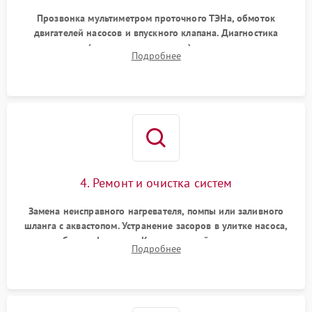
Прозвонка мультиметром проточного ТЭНа, обмоток
двигателей насосов и впускного клапана. Диагностика
прессостата (датчика уровня воды), датчика мутности,
Подробнее
концевика дверцы и электронного модуля управления.
4. Ремонт и очистка систем
Замена неисправного нагревателя, помпы или заливного
шланга с аквастопом. Устранение засоров в улитке насоса,
патрубках и фильтрах. Компонентный ремонт платы
Подробнее
управления, восстановление поврежденной проводки.