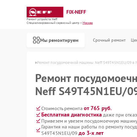
FIX-NEFF
Ремонт устройств Neff
Специализированный cервисный центр г.
Москва
Мы ремонтируем
Срочный ремонт
Це
ашин Neff в Москве
Ремонт посудомоечной машины Neff S49T45N1EU/09 в 
Ремонт посудомоеч
Neff S49T45N1EU/09
от 765 руб.
Стоимость ремонта
Бесплатная диагностика
даже при отказ
Привезем и увезем посудомоечную машину
Гарантия на наши работы по ремонту посу
Ремонт стиральных машин Neff
Ремонт варочных панелей Neff
Ремонт микроволновых печей Neff
до 3-х лет
S49T45N1EU/09