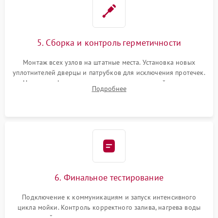
5. Сборка и контроль герметичности
Монтаж всех узлов на штатные места. Установка новых
уплотнителей дверцы и патрубков для исключения протечек.
Надежная фиксация хомутов гидравлической системы,
Подробнее
сборка корпуса и установка датчика поплавка.
6. Финальное тестирование
Подключение к коммуникациям и запуск интенсивного
цикла мойки. Контроль корректного залива, нагрева воды
до нужной температуры, отсутствия посторонних шумов,