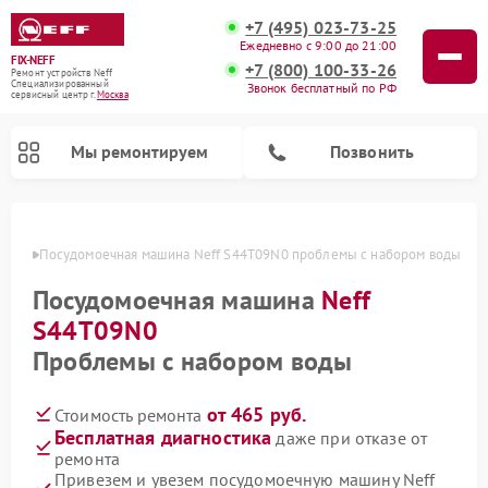
+7 (495) 023-73-25
Ежедневно с 9:00 до 21:00
FIX-NEFF
+7 (800) 100-33-26
Ремонт устройств Neff
Специализированный
Звонок бесплатный по РФ
cервисный центр г.
Москва
Мы ремонтируем
Позвонить
оскве
Посудомоечная машина Neff S44T09N0 проблемы с набором воды
Посудомоечная машина
Neff
S44T09N0
Проблемы с набором воды
от 465 руб.
Стоимость ремонта
Бесплатная диагностика
даже при отказе от
Ремонт микроволновых печей Neff
ремонта
Привезем и увезем посудомоечную машину Neff