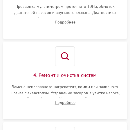
Прозвонка мультиметром проточного ТЭНа, обмоток
двигателей насосов и впускного клапана. Диагностика
прессостата (датчика уровня воды), датчика мутности,
Подробнее
концевика дверцы и электронного модуля управления.
4. Ремонт и очистка систем
Замена неисправного нагревателя, помпы или заливного
шланга с аквастопом. Устранение засоров в улитке насоса,
патрубках и фильтрах. Компонентный ремонт платы
Подробнее
управления, восстановление поврежденной проводки.