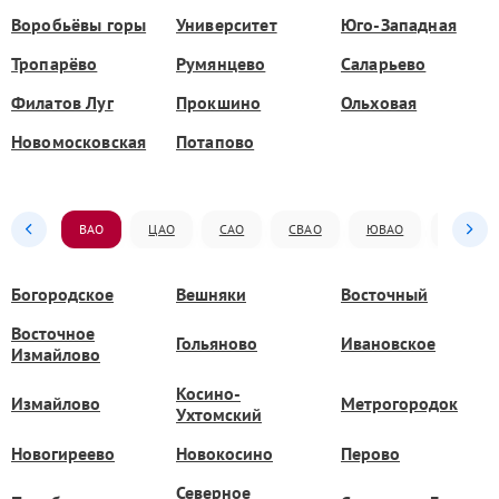
Воробьёвы горы
Университет
Юго-Западная
Тропарёво
Румянцево
Саларьево
Филатов Луг
Прокшино
Ольховая
Новомосковская
Потапово
ВАО
ЦАО
САО
СВАО
ЮВАО
ЮАО
Богородское
Вешняки
Восточный
Восточное
Гольяново
Ивановское
Измайлово
Косино-
Измайлово
Метрогородок
Ухтомский
Новогиреево
Новокосино
Перово
Северное