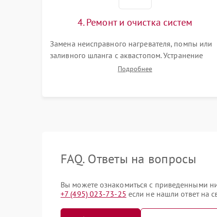
4. Ремонт и очистка систем
Замена неисправного нагревателя, помпы или
заливного шланга с аквастопом. Устранение
засоров в улитке насоса, патрубках и фильтрах.
Подробнее
Компонентный ремонт платы управления,
восстановление поврежденной проводки.
FAQ. Ответы на вопросы
Вы можете ознакомиться с приведенными ниж
+7 (495) 023-73-25
если не нашли ответ на с