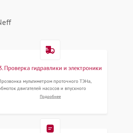
eff
3. Проверка гидравлики и электроники
Прозвонка мультиметром проточного ТЭНа,
обмоток двигателей насосов и впускного
клапана. Диагностика прессостата (датчика
Подробнее
уровня воды), датчика мутности, концевика
дверцы и электронного модуля управления.