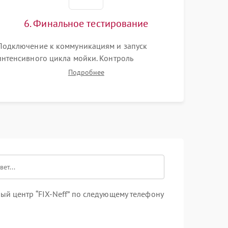
6. Финальное тестирование
Подключение к коммуникациям и запуск
интенсивного цикла мойки. Контроль
корректного залива, нагрева воды до нужной
Подробнее
температуры, отсутствия посторонних шумов,
штатного слива и абсолютной сухости в
поддоне.
й центр “FIX-Neff” по следующему телефону