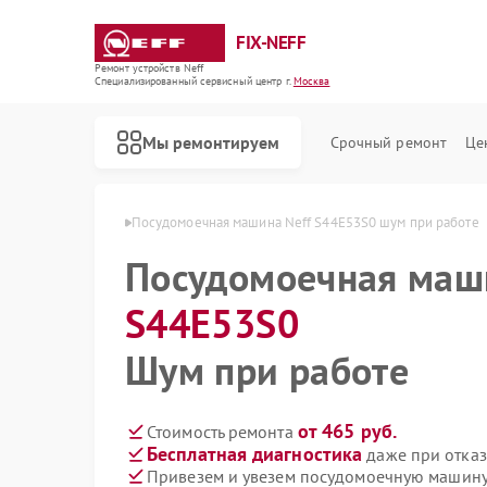
FIX-NEFF
Ремонт устройств Neff
Специализированный cервисный центр г.
Москва
Мы ремонтируем
Срочный ремонт
Це
 S44E53S0 в Москве
Посудомоечная машина Neff S44E53S0 шум при работе
Посудомоечная ма
S44E53S0
Шум при работе
от 465 руб.
Стоимость ремонта
Бесплатная диагностика
даже при отказ
Ремонт стиральных машин Neff
Ремонт варочных панелей Neff
Ремонт микроволновых печей Neff
Привезем и увезем посудомоечную машину 