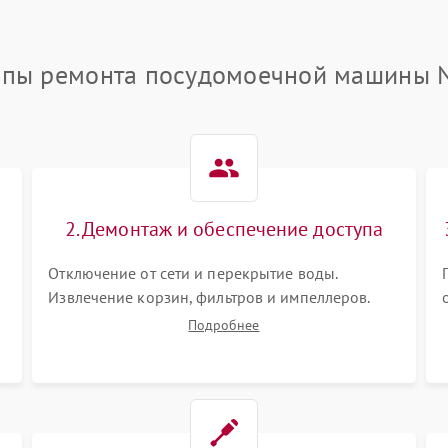
апы ремонта посудомоечной машины N
2. Демонтаж и обеспечение доступа
Отключение от сети и перекрытие воды.
Извлечение корзин, фильтров и импеллеров.
,
Снятие боковых стенок, фасада дверцы или
Подробнее
нижнего поддона для прямого доступа к
циркуляционному насосу, ТЭНу и сливной
помпе.