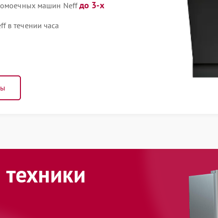
до 3-х
удомоечных машин Neff
f в течении часа
ны
 техники