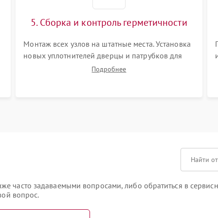
5. Сборка и контроль герметичности
Монтаж всех узлов на штатные места. Установка
новых уплотнителей дверцы и патрубков для
исключения протечек. Надежная фиксация
Подробнее
хомутов гидравлической системы, сборка
корпуса и установка датчика поплавка.
е часто задаваемыми вопросами, либо обратиться в сервисны
вой вопрос.