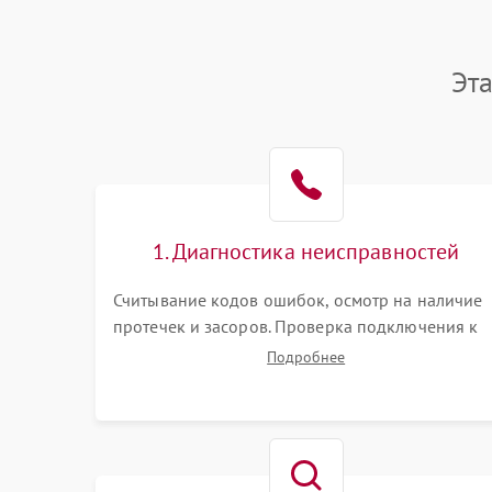
Эт
1. Диагностика неисправностей
Считывание кодов ошибок, осмотр на наличие
протечек и засоров. Проверка подключения к
водопроводу. Анализ жалоб на отсутствие слива
Подробнее
нагрева, вращения разбрызгивателей или
срабатывание системы защиты аквастоп.