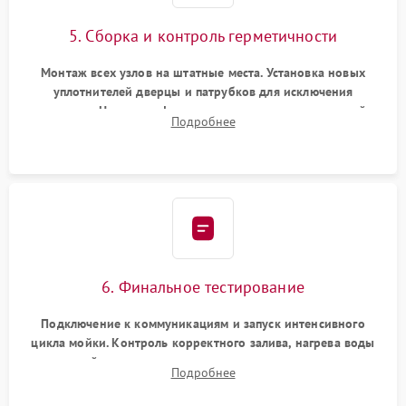
5. Сборка и контроль герметичности
Монтаж всех узлов на штатные места. Установка новых
уплотнителей дверцы и патрубков для исключения
протечек. Надежная фиксация хомутов гидравлической
Подробнее
системы, сборка корпуса и установка датчика поплавка.
6. Финальное тестирование
Подключение к коммуникациям и запуск интенсивного
цикла мойки. Контроль корректного залива, нагрева воды
до нужной температуры, отсутствия посторонних шумов,
Подробнее
штатного слива и абсолютной сухости в поддоне.