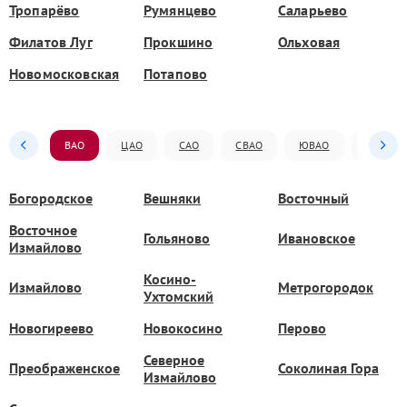
Тропарёво
Румянцево
Саларьево
Филатов Луг
Прокшино
Ольховая
Новомосковская
Потапово
ВАО
ЦАО
САО
СВАО
ЮВАО
ЮАО
Богородское
Вешняки
Восточный
Восточное
Гольяново
Ивановское
Измайлово
Косино-
Измайлово
Метрогородок
Ухтомский
Новогиреево
Новокосино
Перово
Северное
Преображенское
Соколиная Гора
Измайлово