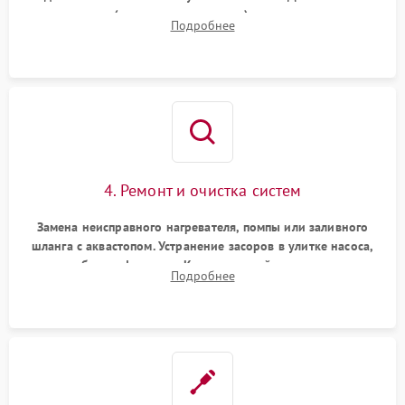
прессостата (датчика уровня воды), датчика мутности,
Подробнее
концевика дверцы и электронного модуля управления.
4. Ремонт и очистка систем
Замена неисправного нагревателя, помпы или заливного
шланга с аквастопом. Устранение засоров в улитке насоса,
патрубках и фильтрах. Компонентный ремонт платы
Подробнее
управления, восстановление поврежденной проводки.