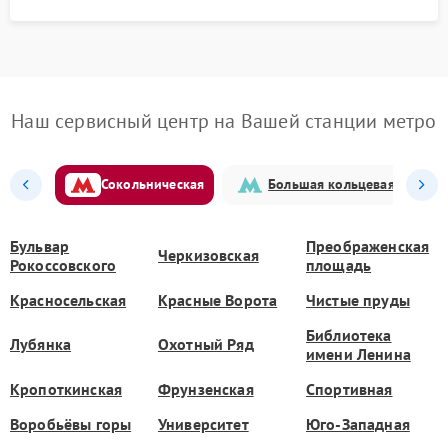
Наш сервисный центр на Вашей станции метро
Сокольническая
Большая кольцевая
Бульвар
Преображенская
Черкизовская
Рокоссовского
площадь
Красносельская
Красные Ворота
Чистые пруды
Библиотека
Лубянка
Охотный Ряд
имени Ленина
Кропоткинская
Фрунзенская
Спортивная
Воробьёвы горы
Университет
Юго-Западная