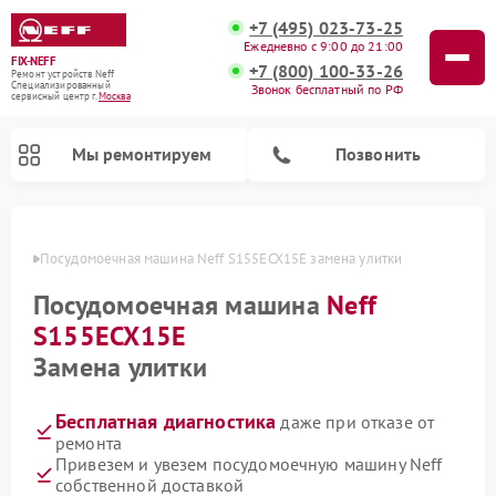
+7 (495) 023-73-25
Ежедневно с 9:00 до 21:00
FIX-NEFF
+7 (800) 100-33-26
Ремонт устройств Neff
Специализированный
Звонок бесплатный по РФ
cервисный центр г.
Москва
Мы ремонтируем
Позвонить
оскве
Посудомоечная машина Neff S155ECX15E замена улитки
Посудомоечная машина
Neff
S155ECX15E
Замена улитки
Бесплатная диагностика
даже при отказе от
ремонта
Ремонт микроволновых печей Neff
Привезем и увезем посудомоечную машину Neff
собственной доставкой