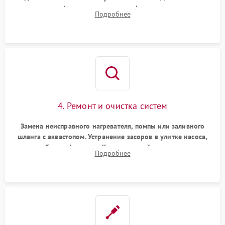
прессостата (датчика уровня воды), датчика мутности,
Подробнее
концевика дверцы и электронного модуля управления.
4. Ремонт и очистка систем
Замена неисправного нагревателя, помпы или заливного
шланга с аквастопом. Устранение засоров в улитке насоса,
патрубках и фильтрах. Компонентный ремонт платы
Подробнее
управления, восстановление поврежденной проводки.