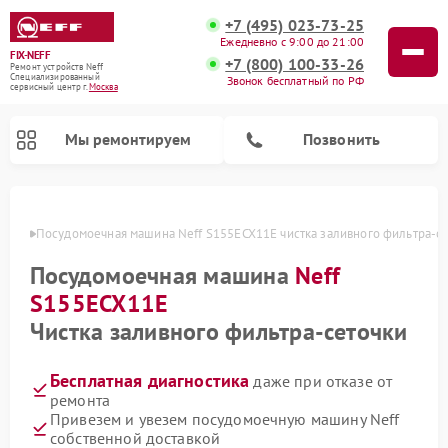
+7 (495) 023-73-25
Ежедневно с 9:00 до 21:00
FIX-NEFF
+7 (800) 100-33-26
Ремонт устройств Neff
Специализированный
Звонок бесплатный по РФ
cервисный центр г.
Москва
Мы ремонтируем
Позвонить
оскве
Посудомоечная машина Neff S155ECX11E чистка заливного фильтра-с
Посудомоечная машина
Neff
S155ECX11E
Чистка заливного фильтра-сеточки
Бесплатная диагностика
даже при отказе от
ремонта
Ремонт микроволновых печей Neff
Привезем и увезем посудомоечную машину Neff
собственной доставкой