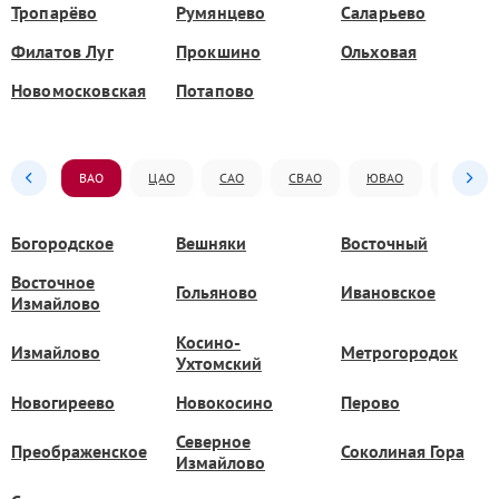
Тропарёво
Румянцево
Саларьево
Филатов Луг
Прокшино
Ольховая
Новомосковская
Потапово
ВАО
ЦАО
САО
СВАО
ЮВАО
ЮАО
Богородское
Вешняки
Восточный
Восточное
Гольяново
Ивановское
Измайлово
Косино-
Измайлово
Метрогородок
Ухтомский
Новогиреево
Новокосино
Перово
Северное
Преображенское
Соколиная Гора
Измайлово