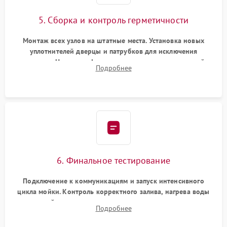
5. Сборка и контроль герметичности
Монтаж всех узлов на штатные места. Установка новых
уплотнителей дверцы и патрубков для исключения
протечек. Надежная фиксация хомутов гидравлической
Подробнее
системы, сборка корпуса и установка датчика поплавка.
6. Финальное тестирование
Подключение к коммуникациям и запуск интенсивного
цикла мойки. Контроль корректного залива, нагрева воды
до нужной температуры, отсутствия посторонних шумов,
Подробнее
штатного слива и абсолютной сухости в поддоне.