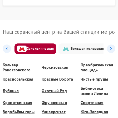
Наш сервисный центр на Вашей станции метро
Сокольническая
Большая кольцевая
Бульвар
Преображенская
Черкизовская
Рокоссовского
площадь
Красносельская
Красные Ворота
Чистые пруды
Библиотека
Лубянка
Охотный Ряд
имени Ленина
Кропоткинская
Фрунзенская
Спортивная
Воробьёвы горы
Университет
Юго-Западная