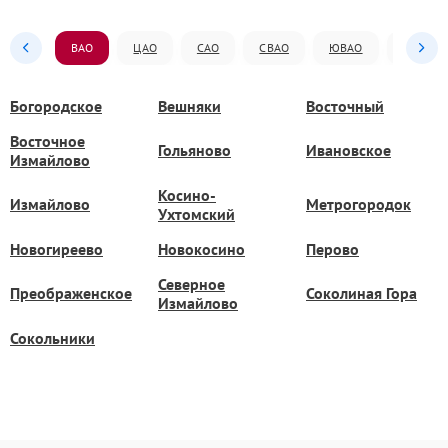
ВАО
ЦАО
САО
СВАО
ЮВАО
ЮАО
Богородское
Вешняки
Восточный
Восточное
Гольяново
Ивановское
Измайлово
Косино-
Измайлово
Метрогородок
Ухтомский
Новогиреево
Новокосино
Перово
Северное
Преображенское
Соколиная Гора
Измайлово
Сокольники