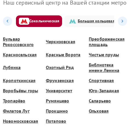
Наш сервисный центр на Вашей станции метро
Сокольническая
Большая кольцевая
Бульвар
Преображенская
Черкизовская
Рокоссовского
площадь
Красносельская
Красные Ворота
Чистые пруды
Библиотека
Лубянка
Охотный Ряд
имени Ленина
Кропоткинская
Фрунзенская
Спортивная
Воробьёвы горы
Университет
Юго-Западная
Тропарёво
Румянцево
Саларьево
Филатов Луг
Прокшино
Ольховая
Новомосковская
Потапово