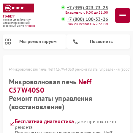
+7 (495) 023-73-25
Ежедневно с 9:00 до 21:00
FIX-NEFF
+7 (800) 100-33-26
Ремонт устройств Neff
Специализированный
Звонок бесплатный по РФ
cервисный центр г.
Москва
Мы ремонтируем
Позвонить
оскве
Микроволновая печь Neff C57W40S0 ремонт платы управления (восст
Микроволновая печь
Neff
C57W40S0
Ремонт платы управления
(восстановление)
Бесплатная диагностика
даже при отказе от
Ремонт посудомоечных машин Neff
ремонта
Привезем и увезем микроволновую печь Neff