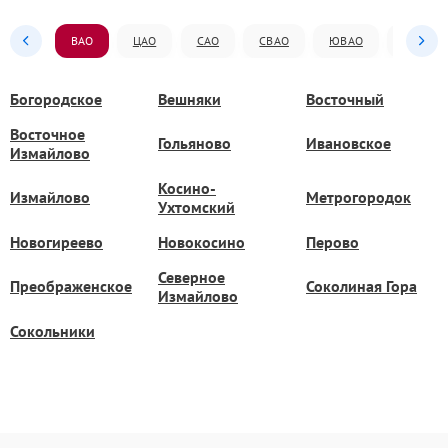
ВАО
ЦАО
САО
СВАО
ЮВАО
ЮАО
Богородское
Вешняки
Восточный
Восточное
Гольяново
Ивановское
Измайлово
Косино-
Измайлово
Метрогородок
Ухтомский
Новогиреево
Новокосино
Перово
Северное
Преображенское
Соколиная Гора
Измайлово
Сокольники