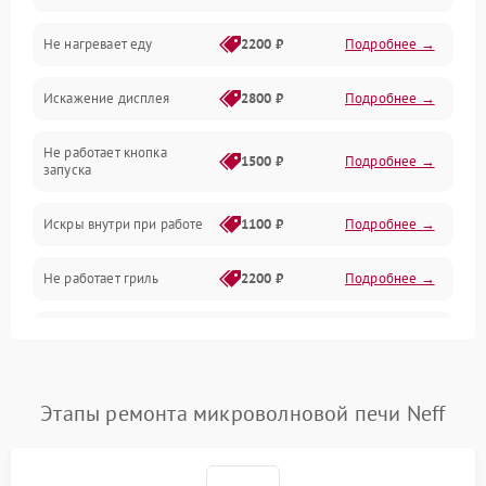
Не нагревает еду
2200 ₽
Подробнее →
Механические повреждения
Искажение дисплея
2800 ₽
Подробнее →
Питание и запуск
Не работает кнопка
Нагрев и приготовление
1500 ₽
Подробнее →
запуска
Программное обеспечение
Искры внутри при работе
1100 ₽
Подробнее →
Не работает гриль
2200 ₽
Подробнее →
Перегрев или отключение
2400 ₽
Подробнее →
во время работы
Появление запаха гари
2400 ₽
Подробнее →
Этапы ремонта микроволновой печи Neff
Проблемы с вентилятором
2000 ₽
Подробнее →