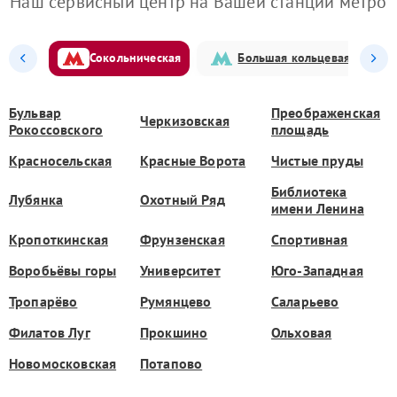
Наш сервисный центр на Вашей станции метро
Сокольническая
Большая кольцевая
Бульвар
Преображенская
Черкизовская
Рокоссовского
площадь
Красносельская
Красные Ворота
Чистые пруды
Библиотека
Лубянка
Охотный Ряд
имени Ленина
Кропоткинская
Фрунзенская
Спортивная
Воробьёвы горы
Университет
Юго-Западная
Тропарёво
Румянцево
Саларьево
Филатов Луг
Прокшино
Ольховая
Новомосковская
Потапово