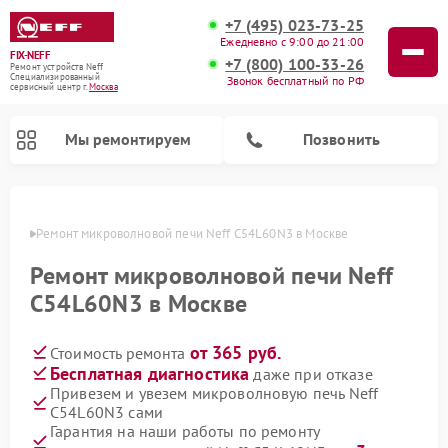
+7 (495) 023-73-25
Ежедневно с 9:00 до 21:00
FIX-NEFF
+7 (800) 100-33-26
Ремонт устройств Neff
Специализированный
Звонок бесплатный по РФ
cервисный центр г.
Москва
Мы ремонтируем
Позвонить
оскве
Ремонт микроволновой печи Neff C54L60N3 в Москве
Ремонт микроволновой печи Neff
C54L60N3 в Москве
от 365 руб.
Стоимость ремонта
Бесплатная диагностика
даже при отказе
Привезем и увезем микроволновую печь Neff
C54L60N3 сами
Ремонт посудомоечных машин Neff
Гарантия на наши работы по ремонту