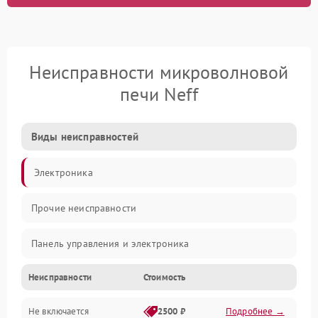
Неисправности микроволновой
печи Neff
Виды неисправностей
Электроника
Прочие неисправности
Панель управления и электроника
Неисправности
Стоимость
Дверца и корпус
Не включается
2500 ₽
Подробнее →
Механика и внутренние элементы