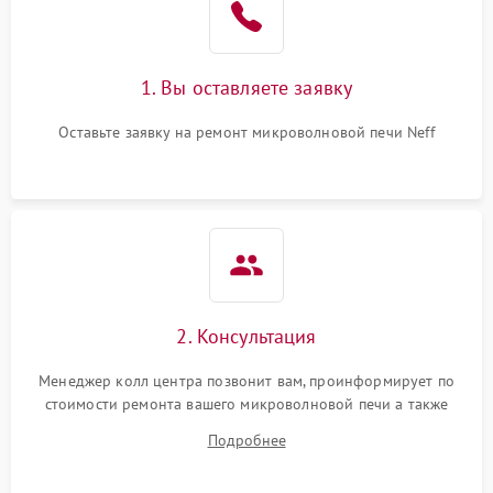
Поломка системы
2200 ₽
Подробнее →
охлаждения
1. Вы оставляете заявку
Не работают сенсорные
2400 ₽
Подробнее →
кнопки
Оставьте заявку на ремонт микроволновой печи Neff
Не горит подсветка
2000 ₽
Подробнее →
Сломался трансформатор
1000 ₽
Подробнее →
2. Консультация
Менеджер колл центра позвонит вам, проинформирует по
стоимости ремонта вашего микроволновой печи а также
ответит на все ваши вопросы.
Подробнее