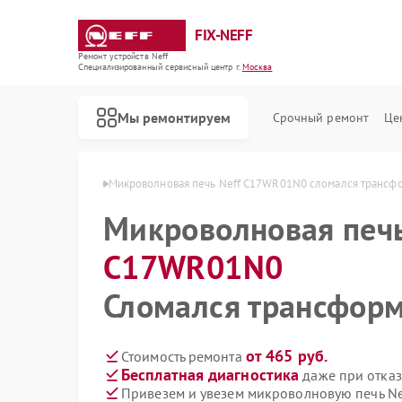
FIX-NEFF
Ремонт устройств Neff
Специализированный cервисный центр г.
Москва
Мы ремонтируем
Срочный ремонт
Це
C17WR01N0 в Москве
Микроволновая печь Neff C17WR01N0 сломался трансф
Микроволновая печ
C17WR01N0
Сломался трансфор
от 465 руб.
Стоимость ремонта
Бесплатная диагностика
даже при отказ
Ремонт стиральных машин Neff
Ремонт посудомоечных машин Neff
Ремонт варочных панелей Neff
Привезем и увезем микроволновую печь Ne