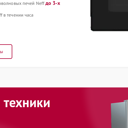
до 3-х
оволновых печей Neff
 в течении часа
ны
 техники