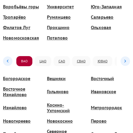
Воробьёвы горы
Университет
Юго-Западная
Тропарёво
Румянцево
Саларьево
Филатов Луг
Прокшино
Ольховая
Новомосковская
Потапово
ВАО
ЦАО
САО
СВАО
ЮВАО
ЮАО
Богородское
Вешняки
Восточный
Восточное
Гольяново
Ивановское
Измайлово
Косино-
Измайлово
Метрогородок
Ухтомский
Новогиреево
Новокосино
Перово
Северное