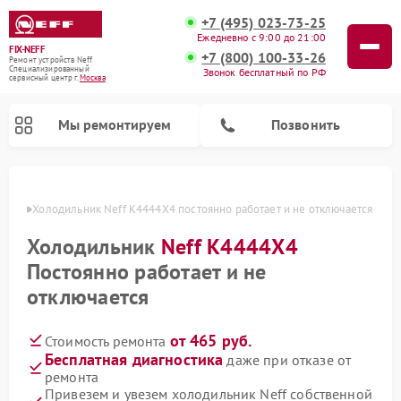
+7 (495) 023-73-25
Ежедневно с 9:00 до 21:00
FIX-NEFF
+7 (800) 100-33-26
Ремонт устройств Neff
Специализированный
Звонок бесплатный по РФ
cервисный центр г.
Москва
Мы ремонтируем
Позвонить
оскве
Холодильник Neff K4444X4 постоянно работает и не отключается
Холодильник
Neff K4444X4
Постоянно работает и не
отключается
от 465 руб.
Стоимость ремонта
Бесплатная диагностика
даже при отказе от
Ремонт посудомоечных машин Neff
Ремонт микроволновых печей Neff
ремонта
Привезем и увезем холодильник Neff собственной