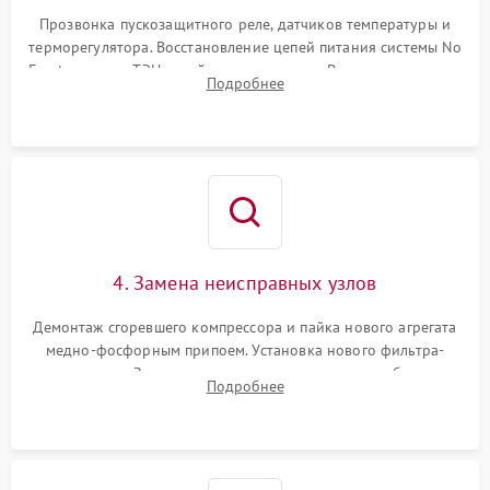
Прозвонка пускозащитного реле, датчиков температуры и
терморегулятора. Восстановление цепей питания системы No
Frost, включая ТЭН оттайки и вентилятор. Ремонт или замена
Подробнее
платы управления при сбоях алгоритмов.
4. Замена неисправных узлов
Демонтаж сгоревшего компрессора и пайка нового агрегата
медно-фосфорным припоем. Установка нового фильтра-
осушителя. Замена изношенных вентиляторов обдува,
Подробнее
сломанных заслонок или поврежденных дверных петель.