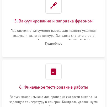
5. Вакуумирование и заправка фреоном
Подключение вакуумного насоса для полного удаления
воздуха и влаги из контура. Заправка системы строго
дозированным объемом хладагента (R600a, R134a) по
Подробнее
электронным весам. Контроль рабочего давления в системе.
6. Финальное тестирование работы
Запуск холодильника для проверки скорости выхода на
заданную температуру в камерах. Контроль уровня шума
компрессора, отсутствия обмерзания стенок и корректного