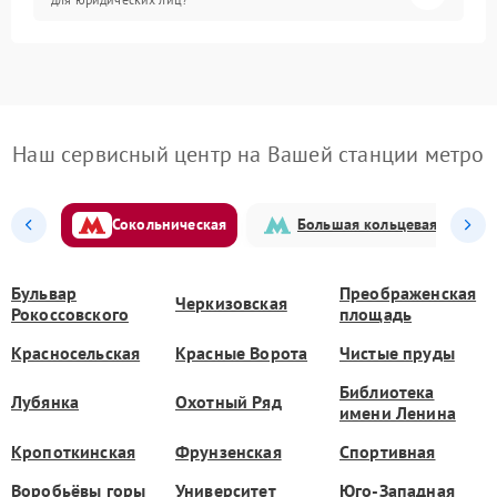
Наш сервисный центр на Вашей станции метро
Сокольническая
Большая кольцевая
Бульвар
Преображенская
Черкизовская
Рокоссовского
площадь
Красносельская
Красные Ворота
Чистые пруды
Библиотека
Лубянка
Охотный Ряд
имени Ленина
Кропоткинская
Фрунзенская
Спортивная
Воробьёвы горы
Университет
Юго-Западная