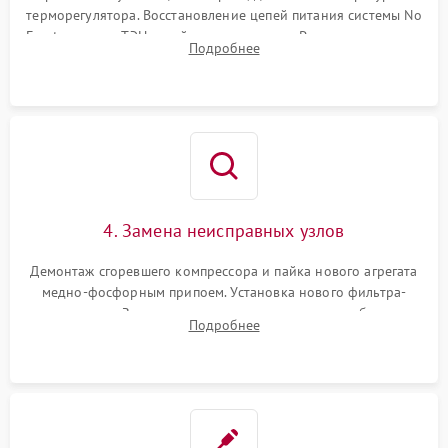
терморегулятора. Восстановление цепей питания системы No
Frost, включая ТЭН оттайки и вентилятор. Ремонт или замена
Подробнее
платы управления при сбоях алгоритмов.
4. Замена неисправных узлов
Демонтаж сгоревшего компрессора и пайка нового агрегата
медно-фосфорным припоем. Установка нового фильтра-
осушителя. Замена изношенных вентиляторов обдува,
Подробнее
сломанных заслонок или поврежденных дверных петель.