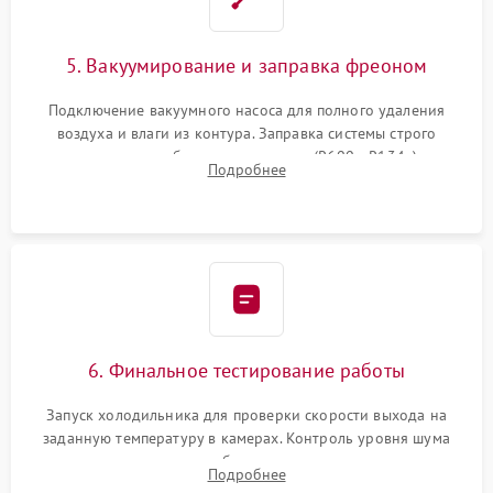
5. Вакуумирование и заправка фреоном
Подключение вакуумного насоса для полного удаления
воздуха и влаги из контура. Заправка системы строго
дозированным объемом хладагента (R600a, R134a) по
Подробнее
электронным весам. Контроль рабочего давления в системе.
6. Финальное тестирование работы
Запуск холодильника для проверки скорости выхода на
заданную температуру в камерах. Контроль уровня шума
компрессора, отсутствия обмерзания стенок и корректного
Подробнее
срабатывания системы автоматической оттайки.