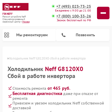
+7 (495) 023-73-25
Ежедневно с 9:00 до 21:00
FIX-NEFF
+7 (800) 100-33-26
Ремонт устройств Neff
Специализированный
Звонок бесплатный по РФ
cервисный центр г.
Москва
Мы ремонтируем
Позвонить
оскве
Холодильник Neff G8120X0 сбой в работе инвертора
Холодильник
Neff G8120X0
Сбой в работе инвертора
от 465 руб.
Стоимость ремонта
Бесплатная диагностика
даже при отказе от
ремонта
Привезем и увезем холодильник Neff собственной
Ремонт посудомоечных машин Neff
Ремонт микроволновых печей Neff
доставкой