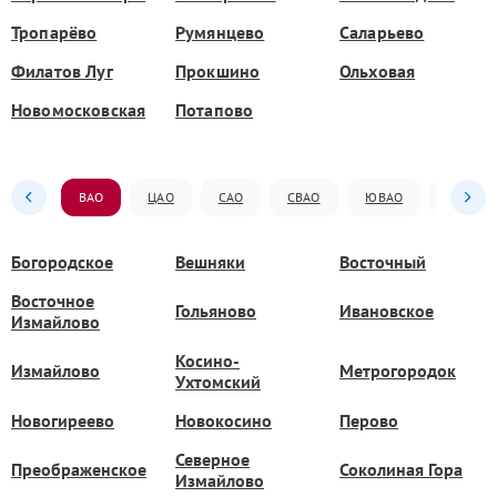
Тропарёво
Румянцево
Саларьево
Филатов Луг
Прокшино
Ольховая
Новомосковская
Потапово
ВАО
ЦАО
САО
СВАО
ЮВАО
ЮАО
Богородское
Вешняки
Восточный
Восточное
Гольяново
Ивановское
Измайлово
Косино-
Измайлово
Метрогородок
Ухтомский
Новогиреево
Новокосино
Перово
Северное
Преображенское
Соколиная Гора
Измайлово